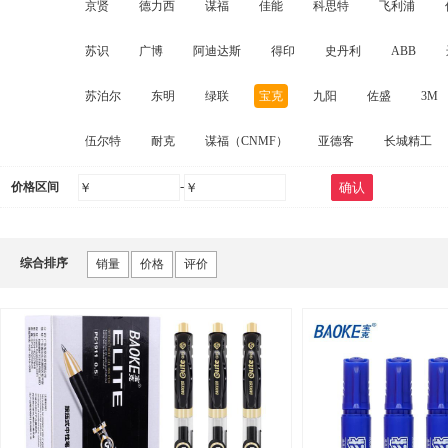
京贤
德力西
谋福
佳能
科思特
飞利浦
储物柜
对讲机
特种胶带/透明胶带
家纺布艺
其他
苏识
广博
阿迪达斯
得印
史丹利
ABB
镇流器/电容
其它配件
起重器材
粮油
存储设施
苏泊尔
东明
绿联
宝克
九阳
佐盛
3M
衣物清洁及护理剂
一次性餐具及用品
修正液
沙发
伍尔特
耐克
谋福（CNMF）
亚德客
长城精工
空调
办公生活杂物
金属制品
工艺阀门
转动设备
-
价格区间
￥
￥
确认
综合排序
销量
价格
评价