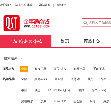
欢迎加入一站式办公体验！
网站首页
|
帮助中心
首 页
商品中心
搜索结果
>
商品大类
全部
五金工具
开关/插头
低压电器
手动工具
热销品牌
全部
其他/other
固安捷
克恩达
晨光
得力
建筑五金
中性笔/签字笔
洗发护发
实验室耗材
安
惠普
联想
FAHRION/飞日诺
爱好
得力（deli）
电动工具
扳手
桌子
量规
健康秤/厨房秤
碳
施坦梅尔
茂顺
FOWLER
固合霖
钢盾
海尔
劳防手套
实验室仪器
消防器材
量尺
口腔护理