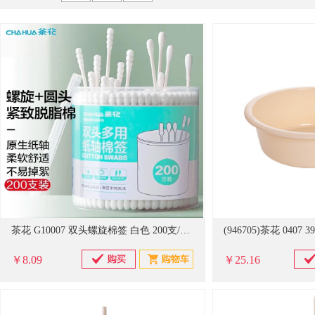
京贤
德力西
谋福
佳能
科思特
飞利浦
储物柜
对讲机
特种胶带/透明胶带
家纺布艺
其他
苏识
广博
阿迪达斯
得印
史丹利
ABB
镇流器/电容
其它配件
起重器材
粮油
存储设施
苏泊尔
东明
绿联
宝克
九阳
佐盛
3M
衣物清洁及护理剂
一次性餐具及用品
修正液
沙发
伍尔特
耐克
谋福（CNMF）
亚德客
长城精工
空调
办公生活杂物
金属制品
工艺阀门
转动设备
茶花 G10007 双头螺旋棉签 白色 200支/筒 计价
￥8.09
￥25.16