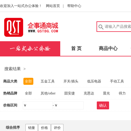
欢迎加入一站式办公体验！
网站首页
|
帮助中心
首 页
商品中心
搜索结果
>
商品大类
全部
五金工具
开关/插头
低压电器
手动工具
热销品牌
全部
其他/other
固安捷
克恩达
晨光
得力
建筑五金
中性笔/签字笔
洗发护发
实验室耗材
安
-
价格区间
￥
￥
确认
惠普
联想
FAHRION/飞日诺
爱好
得力（deli）
电动工具
扳手
桌子
量规
健康秤/厨房秤
碳
施坦梅尔
茂顺
FOWLER
固合霖
钢盾
海尔
劳防手套
实验室仪器
消防器材
量尺
口腔护理
综合排序
销量
价格
评价