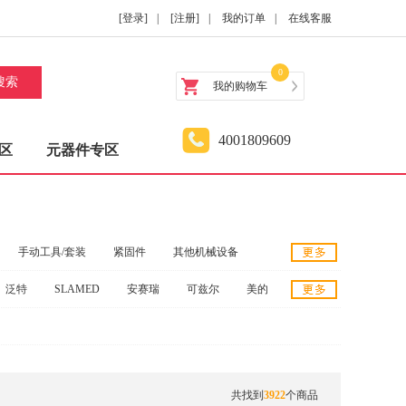
[登录]
|
[注册]
|
我的订单
|
在线客服
0
搜索
我的购物车
4001809609
区
元器件专区
手动工具/套装
紧固件
其他机械设备
泛特
SLAMED
安赛瑞
可兹尔
美的
具
硒鼓
电工仪器仪表
灯管
建材类
达
文特斯
博采
桥防
捷丰流体
设备配件
工业自动化仪表
清洁工具
福勒
吉普
海斯迪克
塔尔博伊斯
奈高
具
测量工具
铝合金道路交通标志牌
刀
共找到
3922
个商品