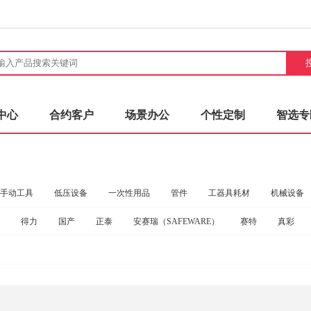
中心
合约客户
场景办公
个性定制
智选专
手动工具
低压设备
一次性用品
管件
工器具耗材
机械设备
得力
国产
正泰
安赛瑞（SAFEWARE）
赛特
真彩
室耗材
安全防护防盗
防灾用品
帽/头盔/耳塞/耳罩/鞋套
测量工器
得力（deli）
FORANT
卓引特
三极户外（Tri-Polar）
齐心
世
厨房秤
碳粉/粉仓
安全鞋/雨鞋/拖鞋
密封件
椅子
电线电缆
盾
海尔
冰禹
杭晶
派尔沙
鸣固
戴尔
西门子
口腔护理
旋具
特种纸
锤
手钳
胶棒/胶水
常用焊接工