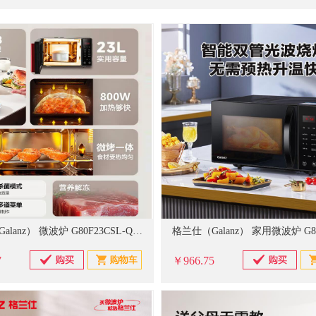
飞利浦
优迪佧（UTICA）
飞日诺（FAHRION）
上自仪
易尔拓
布艺
其他柜
辅助工器具
餐具杯具
清洁剂
锯
电子测量
ABB
远大阀门
巴可
李宁
格力
百丽
伊莱科
汇
存储设施
计算器
液压工器具
电风扇/空调扇
丝锥
复印纸/
佐盛
3M
豫彩神
BIAX
格之格
兰诗（LAUTEE）
洛来宝
沙发
样块及量块
墨盒
其他泵/管/阀
便条/拍纸本/便签盒
长城精工
华泰
盛京
公牛
转动设备
接触器
照明设备
锅具
防爆器材
平板电视
格兰仕（Galanz） 微波炉 G80F23CSL-Q6(R0) 23L
7
￥966.75