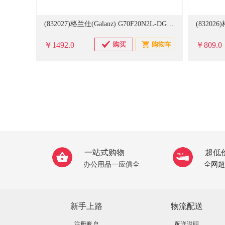
(832027)格兰仕(Galanz) G70F20N2L-DG(SO) 微波炉 银色(单位：台)
￥1492.0
￥809.0
一站式购物
超低
办公用品一应俱全
全网超
新手上路
物流配送
注册账户
配送说明