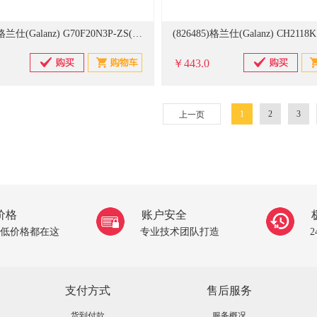
(832026)格兰仕(Galanz) G70F20N3P-ZS(W0) 20L 微波炉 黑色(单位：台)
￥443.0
1
2
3
上一页
价格
账户安全
低价格都在这
专业技术团队打造
支付方式
售后服务
货到付款
服务概况