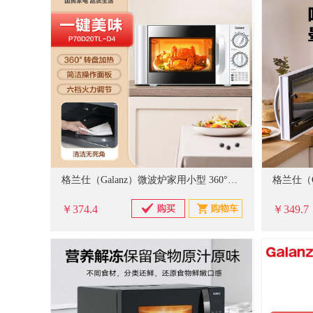
格兰仕（Galanz）微波炉家用小型 360°转盘快捷加热旋钮操控20L家用容量易洁内胆操作便捷微波炉P70D20TL-D4(W3)
￥374.4
￥349.7