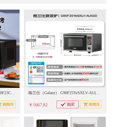
UTICA/优迪卡
臻远
海康威视
华为
仪器
环境监测专用仪器仪表
油漆类
成丰
沃戈耳
帝都（TUDOR）
沃特世
速印纸
铣刀
机床
工业检测仪器
华轩阳电子
中伟
上工
他她
其它办公电器
洗护用品
面巾纸及周边
线缆网线
气动工具
搓丝及滚丝工具
格兰仕（Galanz） 家用微波炉 G80F23CSL-C2(S3) 23L
格兰仕（Galanz） G90F25YeSXLV-AU(G0)微波炉
￥1667.82