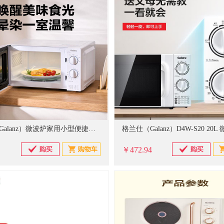
格兰仕（Galanz）微波炉家用小型便捷微波炉 360°转盘加热旋钮操控易洁内胆操作简单SE(W3)
格兰仕（Galanz）D4W-S20 20
￥472.94