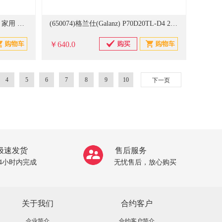
(826485)格兰仕(Galanz) CH2118K 家用 电磁炉(单位：台)
(650074)格兰仕(Galanz) P70D20TL-D4 20升 微波炉(单位：台)
￥640.0
4
5
6
7
8
9
10
下一页
极速发货
售后服务
24小时内完成
无忧售后，放心购买
关于我们
合约客户
企业简介
合约客户简介