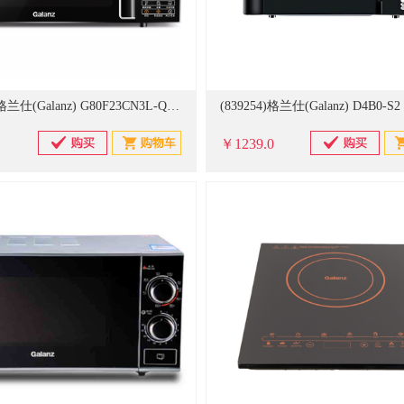
(858798)格兰仕(Galanz) G80F23CN3L-Q6(P0) 23L 微烤一体机(单位：台)
￥1239.0