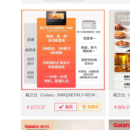
京贤
德力西
谋福
佳能
科思特
储物柜
对讲机
特种胶带/透明胶带
家纺
苏识
广博
阿迪达斯
得印
史丹利
镇流器/电容
其它配件
起重器材
粮油
苏泊尔
东明
绿联
宝克
九阳
衣物清洁及护理剂
一次性餐具及用品
修正液
伍尔特
耐克
谋福（CNMF）
亚德客
空调
办公生活杂物
金属制品
工艺阀门
格兰仕（Galanz）D90Q20ESXLV-RT(W0) 微蒸烤一体机变频微波炉
￥2573.37
￥869.3