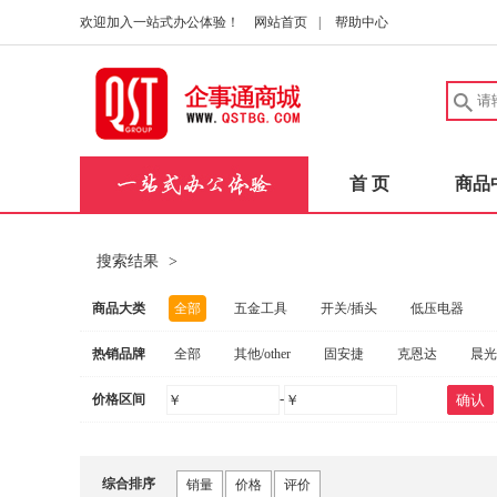
欢迎加入一站式办公体验！
网站首页
|
帮助中心
首 页
商品
搜索结果
>
商品大类
全部
五金工具
开关/插头
低压电器
热销品牌
全部
其他/other
固安捷
克恩达
晨光
建筑五金
中性笔/签字笔
洗发护发
实验
-
价格区间
￥
￥
确认
惠普
联想
FAHRION/飞日诺
爱好
电动工具
扳手
桌子
量规
健康秤/
施坦梅尔
茂顺
FOWLER
固合霖
钢
劳防手套
实验室仪器
消防器材
量尺
综合排序
销量
价格
评价