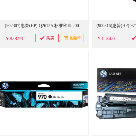
(902307)惠普(HP) Q2612A 标准容量 2000页(A4纸张5%覆盖率)黑色 硒鼓(单位：盒)
￥828.93
￥1184.0