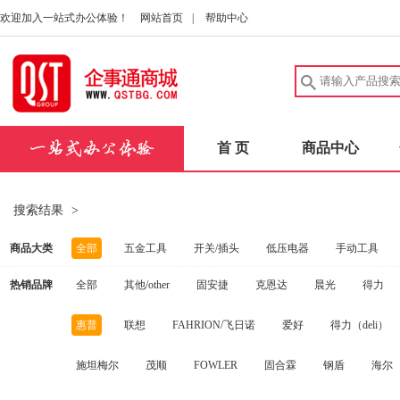
欢迎加入一站式办公体验！
网站首页
|
帮助中心
首 页
商品中心
搜索结果
>
商品大类
全部
五金工具
开关/插头
低压电器
手动工具
热销品牌
全部
其他/other
固安捷
克恩达
晨光
得力
建筑五金
中性笔/签字笔
洗发护发
实验室耗材
安
惠普
联想
FAHRION/飞日诺
爱好
得力（deli）
电动工具
扳手
桌子
量规
健康秤/厨房秤
碳
施坦梅尔
茂顺
FOWLER
固合霖
钢盾
海尔
劳防手套
实验室仪器
消防器材
量尺
口腔护理