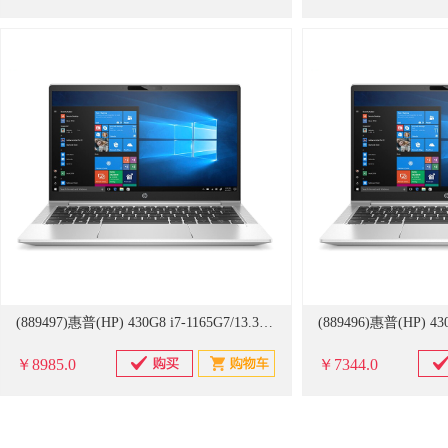
(889497)惠普(HP) 430G8 i7-1165G7/13.3/8GB DDR4 3200 (1*8GB)/512G SSD/集成显卡/无光驱/Wifi 6 AX 2*2(intel)+蓝牙5.0/指纹识别/Win10 HB 64位(简体中文版) 笔记本电脑 银色(单位：台)
￥8985.0
￥7344.0