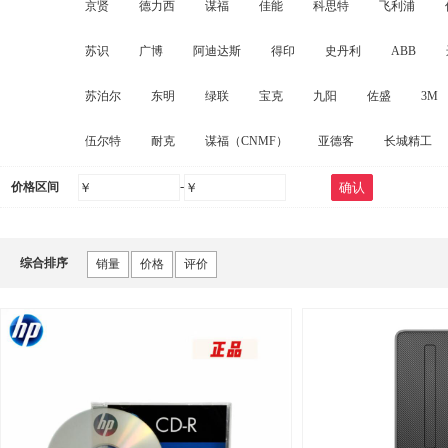
京贤
德力西
谋福
佳能
科思特
飞利浦
储物柜
对讲机
特种胶带/透明胶带
家纺布艺
其他
苏识
广博
阿迪达斯
得印
史丹利
ABB
镇流器/电容
其它配件
起重器材
粮油
存储设施
苏泊尔
东明
绿联
宝克
九阳
佐盛
3M
衣物清洁及护理剂
一次性餐具及用品
修正液
沙发
伍尔特
耐克
谋福（CNMF）
亚德客
长城精工
空调
办公生活杂物
金属制品
工艺阀门
转动设备
-
价格区间
￥
￥
确认
综合排序
销量
价格
评价