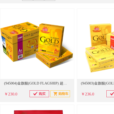
京贤
德力西
谋福
佳能
科思特
飞利浦
储物柜
对讲机
特种胶带/透明胶带
家纺布艺
其他
苏识
广博
阿迪达斯
得印
史丹利
ABB
镇流器/电容
其它配件
起重器材
粮油
存储设施
苏泊尔
东明
绿联
宝克
九阳
佐盛
3M
衣物清洁及护理剂
一次性餐具及用品
修正液
沙发
伍尔特
耐克
谋福（CNMF）
亚德客
长城精工
空调
办公生活杂物
金属制品
工艺阀门
转动设备
(945004)金旗舰(GOLD FLAGSHIP) 超质感A4 80g 500张/包 5包/箱 复印纸(单位：箱)
￥230.0
￥236.0