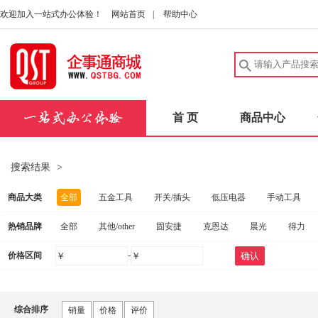
欢迎加入一站式办公体验！
网站首页
|
帮助中心
首 页
商品中心
搜索结果
>
商品大类
全部
五金工具
开关/插头
低压电器
手动工具
热销品牌
全部
其他/other
固安捷
克恩达
晨光
得力
建筑五金
中性笔/签字笔
洗发护发
实验室耗材
安
-
价格区间
￥
￥
确认
惠普
联想
FAHRION/飞日诺
爱好
得力（deli）
电动工具
扳手
桌子
量规
健康秤/厨房秤
碳
施坦梅尔
茂顺
FOWLER
固合霖
钢盾
海尔
劳防手套
实验室仪器
消防器材
量尺
口腔护理
综合排序
销量
价格
评价