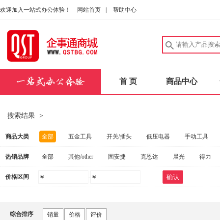
欢迎加入一站式办公体验！
网站首页
|
帮助中心
首 页
商品中心
搜索结果
>
商品大类
全部
五金工具
开关/插头
低压电器
手动工具
热销品牌
全部
其他/other
固安捷
克恩达
晨光
得力
建筑五金
中性笔/签字笔
洗发护发
实验室耗材
安
-
价格区间
￥
￥
确认
惠普
联想
FAHRION/飞日诺
爱好
得力（deli）
电动工具
扳手
桌子
量规
健康秤/厨房秤
碳
施坦梅尔
茂顺
FOWLER
固合霖
钢盾
海尔
劳防手套
实验室仪器
消防器材
量尺
口腔护理
综合排序
销量
价格
评价