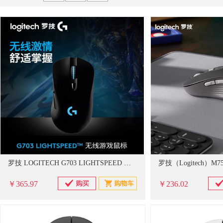
京贤
德力西
谋福
佳能
科思特
飞利浦
储物柜
对讲机
特种胶带/透明胶带
家纺布艺
其他
苏识
广博
阿迪达斯
得印
史丹利
ABB
镇流器/电容
其它配件
起重器材
粮油
存储设施
苏泊尔
东明
绿联
宝克
九阳
佐盛
3M
衣物清洁及护理剂
一次性餐具及用品
修正液
沙发
伍尔特
耐克
谋福（CNMF）
亚德客
长城精工
空调
办公生活杂物
金属制品
工艺阀门
转动设备
罗技 LOGITECH G703 LIGHTSPEED 无线鼠标 16000DPI升级版 HERO传感器
￥365.97
￥236.02