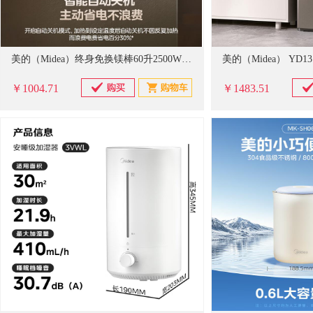
美的（Midea）终身免换镁棒60升2500W一级能效40倍耐用加热管家用电热水器F6025-JE4(HE)
￥1004.71
￥1483.51