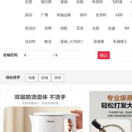
京贤
德力西
谋福
佳能
科思特
飞利浦
储物柜
对讲机
特种胶带/透明胶带
家纺布艺
其他
苏识
广博
阿迪达斯
得印
史丹利
ABB
镇流器/电容
其它配件
起重器材
粮油
存储设施
苏泊尔
东明
绿联
宝克
九阳
佐盛
3M
衣物清洁及护理剂
一次性餐具及用品
修正液
沙发
伍尔特
耐克
谋福（CNMF）
亚德客
长城精工
空调
办公生活杂物
金属制品
工艺阀门
转动设备
-
价格区间
￥
￥
确认
综合排序
销量
价格
评价