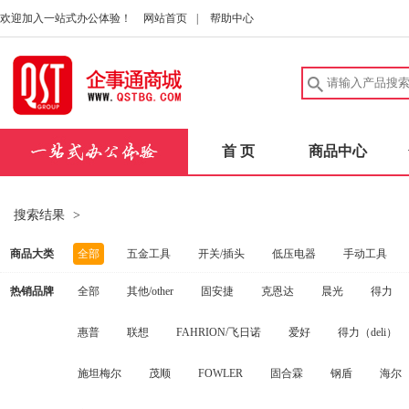
欢迎加入一站式办公体验！
网站首页
|
帮助中心
首 页
商品中心
搜索结果
>
商品大类
全部
五金工具
开关/插头
低压电器
手动工具
热销品牌
全部
其他/other
固安捷
克恩达
晨光
得力
建筑五金
中性笔/签字笔
洗发护发
实验室耗材
安
惠普
联想
FAHRION/飞日诺
爱好
得力（deli）
电动工具
扳手
桌子
量规
健康秤/厨房秤
碳
施坦梅尔
茂顺
FOWLER
固合霖
钢盾
海尔
劳防手套
实验室仪器
消防器材
量尺
口腔护理