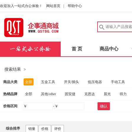
欢迎加入一站式办公体验！
网站首页
|
帮助中心
首 页
商品中心
搜索结果
>
商品大类
全部
五金工具
开关/插头
低压电器
手动工具
热销品牌
全部
其他/other
固安捷
克恩达
晨光
得力
建筑五金
中性笔/签字笔
洗发护发
实验室耗材
安
-
价格区间
￥
￥
确认
惠普
联想
FAHRION/飞日诺
爱好
得力（deli）
电动工具
扳手
桌子
量规
健康秤/厨房秤
碳
施坦梅尔
茂顺
FOWLER
固合霖
钢盾
海尔
劳防手套
实验室仪器
消防器材
量尺
口腔护理
综合排序
销量
价格
评价