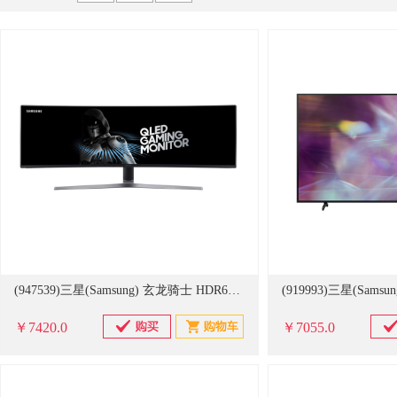
京贤
德力西
谋福
佳能
科思特
飞利浦
储物柜
对讲机
特种胶带/透明胶带
家纺布艺
其他
苏识
广博
阿迪达斯
得印
史丹利
ABB
镇流器/电容
其它配件
起重器材
粮油
存储设施
苏泊尔
东明
绿联
宝克
九阳
佐盛
3M
衣物清洁及护理剂
一次性餐具及用品
修正液
沙发
伍尔特
耐克
谋福（CNMF）
亚德客
长城精工
空调
办公生活杂物
金属制品
工艺阀门
转动设备
(947539)三星(Samsung) 玄龙骑士 HDR600 48.9英寸带鱼屏 电竞显示器(单位：台)
￥7420.0
￥7055.0