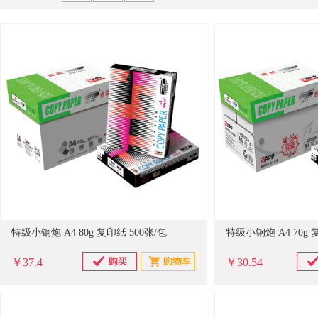
京贤
德力西
谋福
佳能
科思特
飞利浦
储物柜
对讲机
特种胶带/透明胶带
家纺布艺
其他
苏识
广博
阿迪达斯
得印
史丹利
ABB
镇流器/电容
其它配件
起重器材
粮油
存储设施
苏泊尔
东明
绿联
宝克
九阳
佐盛
3M
衣物清洁及护理剂
一次性餐具及用品
修正液
沙发
伍尔特
耐克
谋福（CNMF）
亚德客
长城精工
空调
办公生活杂物
金属制品
工艺阀门
转动设备
特级小钢炮 A4 80g 复印纸 500张/包
特级小钢炮 A4 70g 
￥37.4
￥30.54