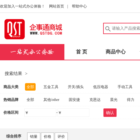
欢迎加入一站式办公体验！
网站首页
|
帮助中心
首 页
商品中心
搜索结果
>
商品大类
全部
五金工具
开关/插头
低压电器
手动工具
热销品牌
全部
其他/other
固安捷
克恩达
晨光
得力
建筑五金
中性笔/签字笔
洗发护发
实验室耗材
安
-
价格区间
￥
￥
确认
惠普
联想
FAHRION/飞日诺
爱好
得力（deli）
电动工具
扳手
桌子
量规
健康秤/厨房秤
碳
施坦梅尔
茂顺
FOWLER
固合霖
钢盾
海尔
劳防手套
实验室仪器
消防器材
量尺
口腔护理
综合排序
销量
价格
评价