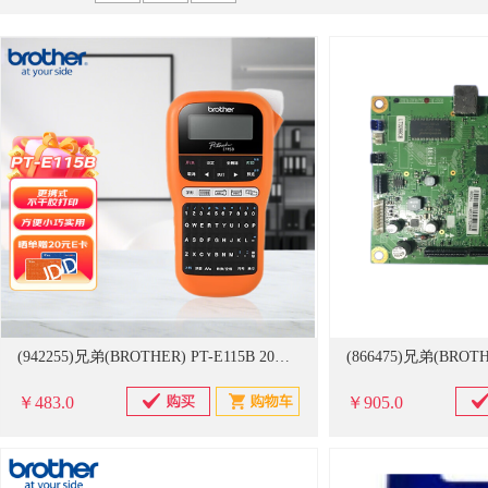
京贤
德力西
谋福
佳能
科思特
飞利浦
储物柜
对讲机
特种胶带/透明胶带
家纺布艺
其他
苏识
广博
阿迪达斯
得印
史丹利
ABB
镇流器/电容
其它配件
起重器材
粮油
存储设施
苏泊尔
东明
绿联
宝克
九阳
佐盛
3M
衣物清洁及护理剂
一次性餐具及用品
修正液
沙发
伍尔特
耐克
谋福（CNMF）
亚德客
长城精工
空调
办公生活杂物
金属制品
工艺阀门
转动设备
(942255)兄弟(BROTHER) PT-E115B 20mm/s打印速度 180dpi打印精度 标签打印机(单位：台)
￥483.0
￥905.0