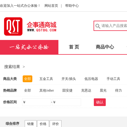
欢迎加入一站式办公体验！
网站首页
|
帮助中心
首 页
商品中心
搜索结果
>
商品大类
全部
五金工具
开关/插头
低压电器
手动工具
热销品牌
全部
其他/other
固安捷
克恩达
晨光
得力
建筑五金
中性笔/签字笔
洗发护发
实验室耗材
安
-
价格区间
￥
￥
确认
惠普
联想
FAHRION/飞日诺
爱好
得力（deli）
电动工具
扳手
桌子
量规
健康秤/厨房秤
碳
施坦梅尔
茂顺
FOWLER
固合霖
钢盾
海尔
劳防手套
实验室仪器
消防器材
量尺
口腔护理
综合排序
销量
价格
评价