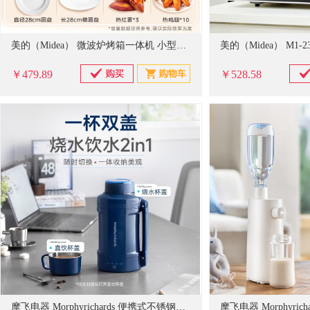
美的（Midea） 微波炉烤箱一体机 小型家用20升微波炉 光波加热 钻石背板（M1-L201B）
美的（Midea） M1-
￥479.89
￥528.58
摩飞电器 Morphyrichards 便携式不锈钢真空保温烧水壶 MR6061 1L (轻奢蓝)