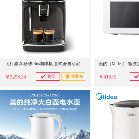
飞利浦 黑珍珠Plus咖啡机 意式全自动家用现磨咖啡机 办公室 一键黑咖 奶泡系统 触控屏 EP2124/62
美的（Midea） 微波炉
￥3296.34
￥415.91