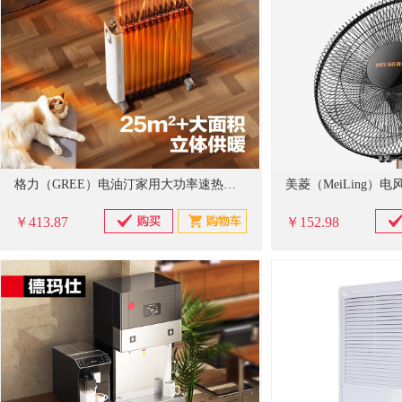
格力（GREE）电油汀家用大功率速热电暖器立式加宽13片油汀片加湿加热电暖气片防烫干衣电热取暖机 NDY23-X6022
￥413.87
￥152.98