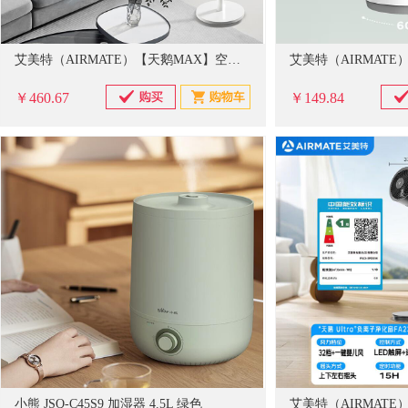
艾美特（AIRMATE）【天鹅MAX】空气循环扇直流变频家用大风力电风扇卧室轻音一级能效负离子净化语音落地扇 SRDI151
￥460.67
￥149.84
小熊 JSQ-C45S9 加湿器 4.5L 绿色