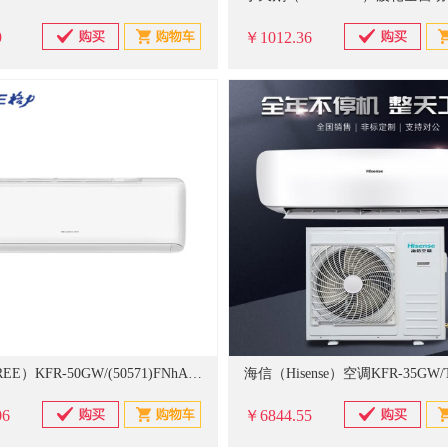
9
￥1012.36
格力（GREE）KFR-50GW/(50571)FNhAa-B3JY01变频冷暖 三级能效 2匹 清巧风壁挂式空调 皓雪白
06
￥6844.55