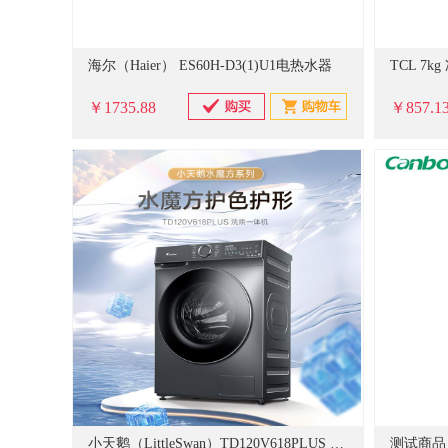
海尔（Haier） ES60H-D3(1)U1电热水器
￥1735.88
￥857.1
小天鹅（LittleSwan）TD120V618PLUS 12公斤 水魔方 洗烘一体 滚筒洗衣机
测试商品