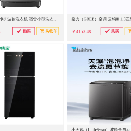
TCL 7kg 净护波轮洗衣机 宿舍小型洗衣机 二级能效 TB-V70S
3
￥4153.49