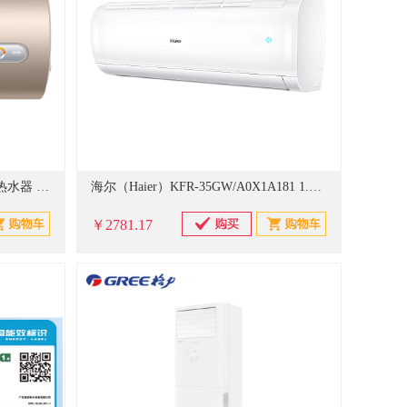
海尔（Haier） ES80H-CK6(1) 电热水器 80升 一级能效 健康抑菌横式 长效保温节能省电 圆桶型
海尔（Haier）KFR-35GW/A0X1A181 1.5P变频冷暖 一级能效 七档风速可调 PMV自控温 壁挂式空调
￥2781.17