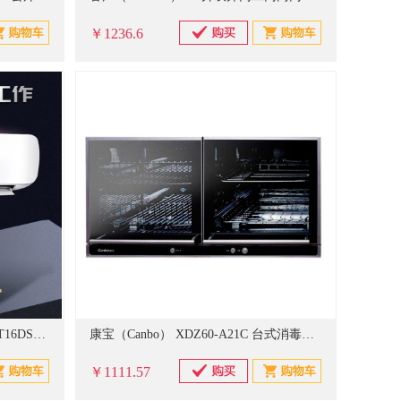
￥1236.6
海信（Hisense）空调KFR-35GW/T16DSBp-A2变频挂机1.5匹
康宝（Canbo） XDZ60-A21C 台式消毒柜 60L 二星级 壁挂式台式迷你小型 餐具碗筷高温消毒碗柜
￥1111.57