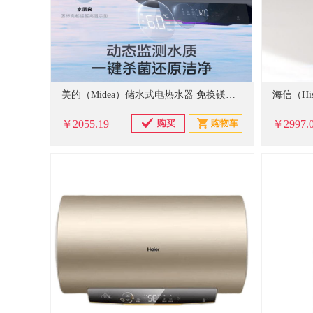
美的（Midea）储水式电热水器 免换镁棒3300W一级能效100L增容智能省电家用水质可视净水F10033-X3(HE)
￥2055.19
￥2997.