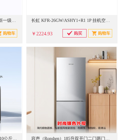
格力（GREE）空调 云锦Ⅲ 1.5匹新一级能效变频 纯铜管省电舒适风搭载冷酷外机挂机 KFR-35GW/NhAe1BAj
长虹 KFR-26GW/ASHY1+R1 1P 挂机空调 白色
￥2224.93
小天鹅（LittleSwan）波轮全自动10公斤洗衣机 TB10V27T
容声（Ronshen）185升双开门二门两门家用电冰箱小型节能省电超薄冷藏冷冻两用宿舍出租房保鲜 BCD-185E10BNLAD