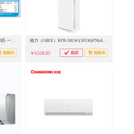
美的（Midea） KFR-72LW/JP1-1 3匹 一级能效 变频冷暖 巨瀑风 大风量 圆柱形柜式空调
格力（GREE）KFR-50LW/(50536)FNhAc-B3JY01 清凉风 2P 变频 冷暖 三级能效（新能效） 立柜式空调
￥6328.85