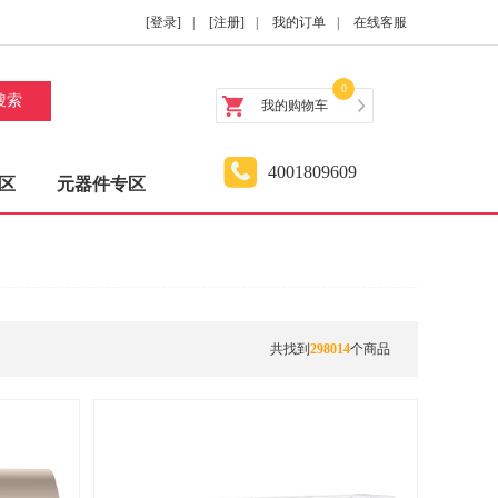
[登录]
|
[注册]
|
我的订单
|
在线客服
0
搜索
我的购物车
4001809609
区
元器件专区
共找到
298014
个商品