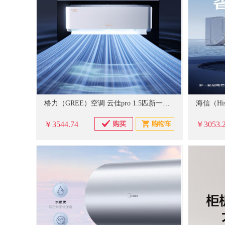
格力（GREE）空调 云佳pro 1.5匹新一级能效变频纯铜管卧室挂机 新品升级 省电空调 KFR-35GW/NhMa1BG
￥3544.74
￥3053.