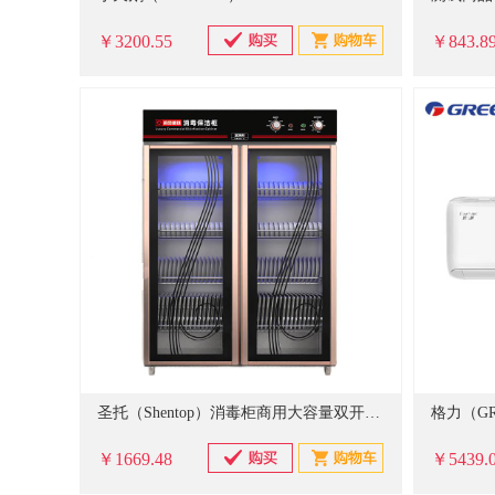
￥3200.55
￥843.8
圣托（Shentop）消毒柜商用大容量双开门 热风循环碗筷消毒柜 臭氧紫外线餐饮消毒碗柜 YTP780-C13
￥1669.48
￥5439.