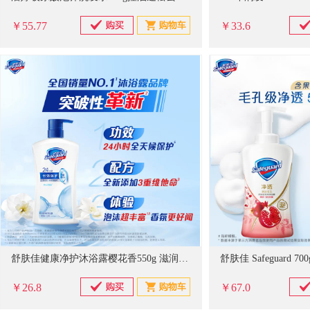
￥55.77
￥33.6
舒肤佳健康净护沐浴露樱花香550g 滋润保湿
￥26.8
￥67.0