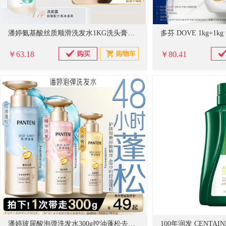
潘婷氨基酸丝质顺滑洗发水1KG洗头膏洗发露 去油柔顺滋养留香
￥63.18
￥80.41
潘婷玻尿酸泡弹洗发水300g控油蓬松去油洗头膏洗发露深水泡弹