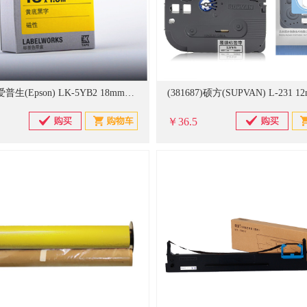
(308110)爱普生(Epson) LK-5YB2 18mm*1.5m 黄底黑字 磁性 色带(单位：盒)
￥36.5