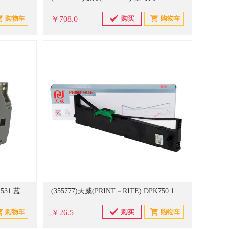
￥708.0
(20708305)扬帆耐立(YFHC) TZ-Z531 蓝底黑字12mm*8m 标签色带(单位：盒)
(355777)天威(PRINT－RITE) DPK750 12.7mm*12m-TZ 色带框(单位：盒)
￥26.5