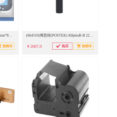
(381687)硕方(SUPVAN) L-231 12mm*8m白底黑字 色带(单位：盒)
(664510)博思得(POSTEK) K8plusR-B 220mm*60m 黑 色带(单位：卷)
￥2007.0