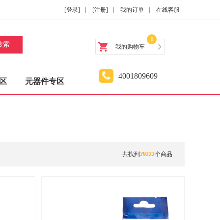
[登录]
|
[注册]
|
我的订单
|
在线客服
0
搜索
我的购物车
4001809609
区
元器件专区
共找到
29222
个商品