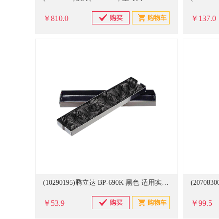
￥810.0
￥137.0
(10290195)腾立达 BP-690K 黑色 适用实达BP690K色带 10个/套 色带芯(单位：套)
￥53.9
￥99.5