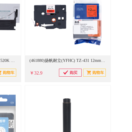
(438715)天威(PRINT－RITE) LQ-520K 色带 黑色(单位：盒)
(461880)扬帆耐立(YFHC) TZ-431 12mm*8m红底黑字 标签色带(单位：盒)
￥32.9