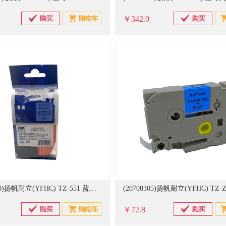
￥342.0
(20708300)扬帆耐立(YFHC) TZ-551 蓝底黑字24mm*8m 标签色带(单位：盒)
￥72.8