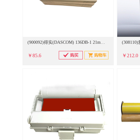
(900092)得实(DASCOM) 136DB-1 21m黑色 色带架(单位：盒)
￥85.6
￥212.0