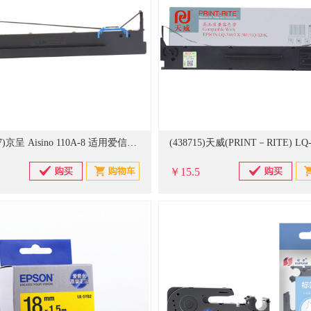
(20929347)京呈 Aisino 110A-8 适用爱信诺SK650/TY600K/TY6200/TY6200+打印机色带架 色带架(单位：支)
￥15.5