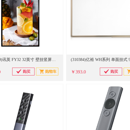
(20650089)讯英 FY32 32英寸 壁挂竖屏广告机(单位：台)
0
￥393.0