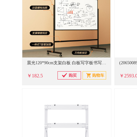
晨光120*90cm支架白板 白板写字板书写稳固移动升降教学辅导办公会议磁性黑板家庭 ADB983CP
￥182.5
￥2593.