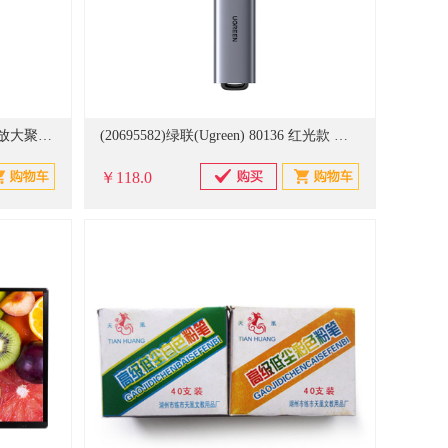
(403238)罗技(Logitech) Spotlight 放大聚焦液晶屏可显 激光笔 灰色(单位：支)
(20695582)绿联(Ugreen) 80136 红光款 激光笔(单位：件)
￥118.0