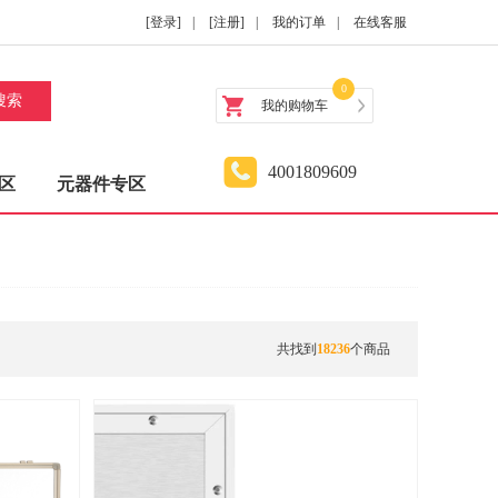
[登录]
|
[注册]
|
我的订单
|
在线客服
0
搜索
我的购物车
4001809609
区
元器件专区
共找到
18236
个商品