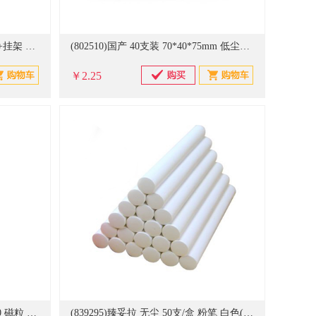
(20650090)流玥 流玥 22寸网络版+挂架 广告机(单位：台)
(802510)国产 40支装 70*40*75mm 低尘白色粉笔(单位：盒)
￥2.25
(806234)齐心(Comix) BB2386 Φ30 磁粒 黄色(单位：卡)
(839295)臻妥拉 无尘 50支/盒 粉笔 白色(单位：盒)