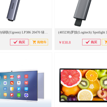
(20695583)绿联(Ugreen) LP386 20470 绿光 激光笔(单位：件)
￥838.8