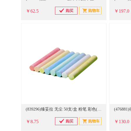
￥62.5
￥197.0
(839296)臻妥拉 无尘 50支/盒 粉笔 彩色(单位：盒)
￥8.75
￥130.0