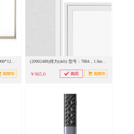
(310384)亿裕 WH系列 单面挂式 900*1200mm 单面白板(单位：块)
(20902488)得力(deli) 型号：7884，1.0mm加厚碳钢 支架式，尺寸180*90厘米，H型支架，可移动、可翻转，双面磁性，纤维板芯 白板(单位：个)
￥965.0