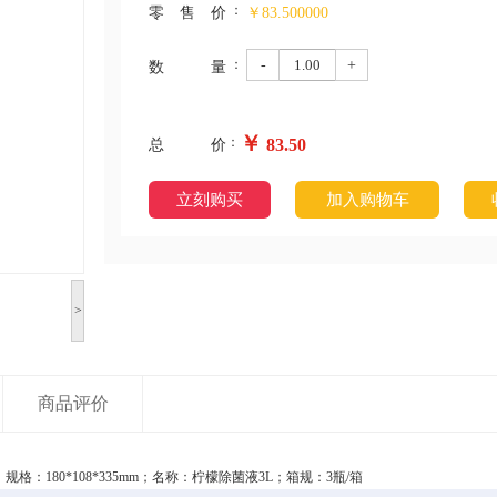
：
零售价
￥83.500000
：
-
+
数量
￥
：
83.50
总价
立刻购买
加入购物车
>
商品评价
；规格：180*108*335mm；名称：柠檬除菌液3L；箱规：3瓶/箱