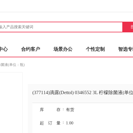
中心
合约客户
场景办公
个性定制
智选专
 柠檬除菌液(单位：瓶)
(377114)滴露(Dettol) 0346552 3L 柠檬除菌液(
：
库 存
有货
：
起订量
1.00