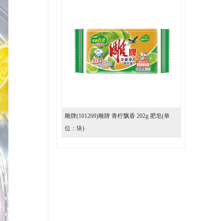
雕牌(101269)雕牌 青柠飘香 202g 肥皂(单
位：块)