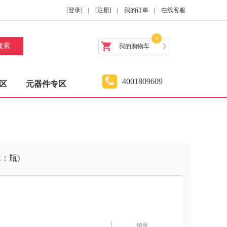
[登录]
|
[注册]
|
我的订单
|
在线客服
0
搜索
我的购物车
4001809609
区
元器件专区
单位：瓶)
销量