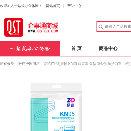
欢迎加入一站式办公体验！
网站首页
|
帮助中心
首 页
商品中心
所有分类
医药护理用品
(20557168)振德 KN95 非灭菌 鱼型 3只/包 防护口罩 白