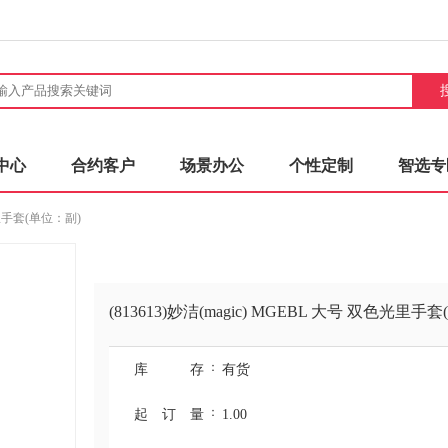
中心
合约客户
场景办公
个性定制
智选专
色光里手套(单位：副)
(813613)妙洁(magic) MGEBL 大号 双色光里手
：
库 存
有货
：
起订量
1.00