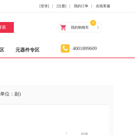
[登录]
|
[注册]
|
我的订单
|
在线客服
0
搜索
我的购物车
4001809609
区
元器件专区
套(单位：副)
销量