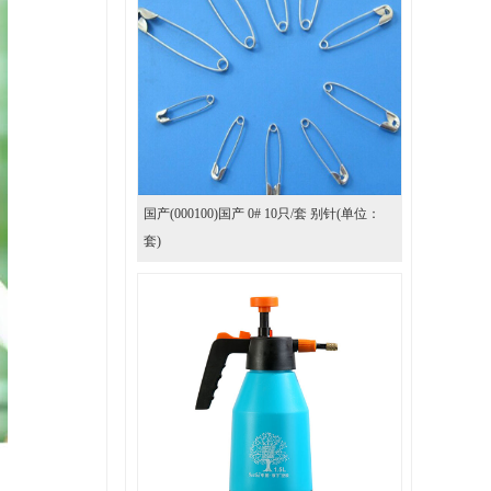
国产(000100)国产 0# 10只/套 别针(单位：
套)