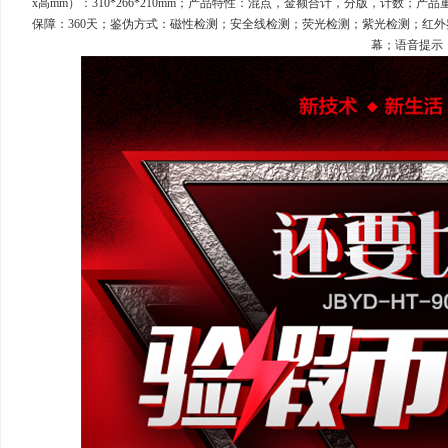
x高mm）：310*266*210mm；产品特性：混点，金额合计，分版，计数；产品重
保障：360天；鉴伪方式：磁性检测；安全线检测；荧光检测；紫光检测；红
幕；语音提示