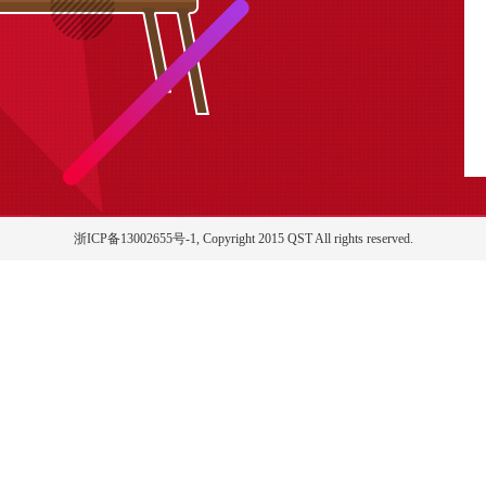
浙ICP备13002655号-1, Copyright 2015 QST All rights reserved.